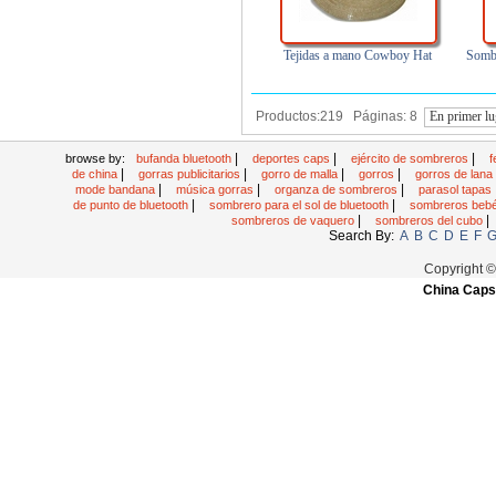
Tejidas a mano Cowboy Hat
Sombr
Productos:219 Páginas: 8
En primer lu
|
|
|
browse by:
bufanda bluetooth
deportes caps
ejército de sombreros
f
|
|
|
|
de china
gorras publicitarios
gorro de malla
gorros
gorros de lan
|
|
|
mode bandana
música gorras
organza de sombreros
parasol tapas
|
|
de punto de bluetooth
sombrero para el sol de bluetooth
sombreros beb
|
|
sombreros de vaquero
sombreros del cubo
Search By:
A
B
C
D
E
F
Copyright 
China Caps