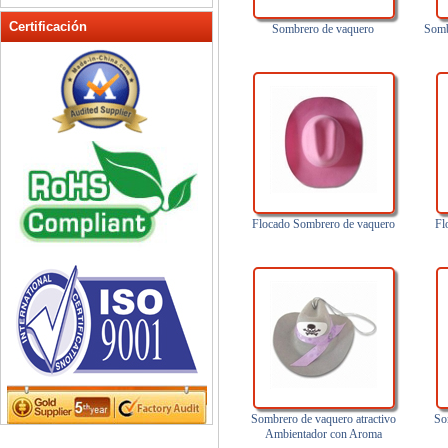
sombrero de punto de Bluetooth
Certificación
Sombrero de vaquero
Somb
sombrero para el sol de Bluetooth
Sombreros bebé
Sombreros de invierno
Sombreros de paja
Sombreros de papel
Sombreros de punto
sombreros de vaquero
Sombreros del cubo
Flocado Sombrero de vaquero
Fl
Tapas de la campaña electoral
Venda de los deportes de
Bluetooth
Sombrero de vaquero atractivo
So
Ambientador con Aroma