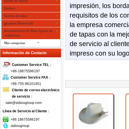
Gorro de malla
impresión
, los bord
Gorros
requisitos de
los c
Gorros de lana
guantes Bluetooth
la empresa comerci
intermitentes de fibra óptica de
de
tapas
con la mej
sombreros
de servicio al client
Más categorías
LED Caps
impreso con
su logo
Información de Contacto
Los niños Caps
Customer Service TEL
：
Mode bandana
+86-18675586197
música gorras
Customer Service FAX
：
Organza de sombreros
+86-755-86101451
Parasol tapas
Cliente de correo electrónico
Pesca Hat
de servicio
：
Pico de tapa
sale@sidiougroup.com
Plana gorra de sol
Línea de Servicio al Cliente
：
Rafia Hat
+86 18675586197
Sinamay sombreros
sidiougroup