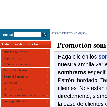
Inicio
>
sombreros de vaquero
Buscar
Promoción somb
Categorías de productos
bufanda Bluetooth
Haga clic en
los
so
Deportes Caps
nuestra
amplia vari
Ejército de Sombreros
Fedora Sombreros
sombreros
especif
Festival Sombreros
Patrón:
bordado
.
Ta
Golf tapas
clientes.
Nos
están 
Gorras de béisbol
directamente
, siem
Gorras personalizadas de China
gorras publicitarios
la base de
clientes 