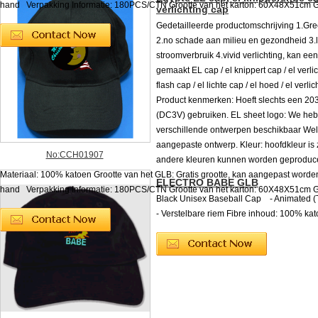
hand Verpakking Informatie: 180PCS/CTN Grootte van het karton: 60X48X51cm G. 
verlichting cap
Gedetailleerde productomschrijving 1.Gre
2.no schade aan milieu en gezondheid 3.
stroomverbruik 4.vivid verlichting, kan e
gemaakt EL cap / el knippert cap / el verlic
flash cap / el lichte cap / el hoed / el verli
Product kenmerken: Hoeft slechts een 2032
(DC3V) gebruiken. EL sheet logo: We he
verschillende ontwerpen beschikbaar We
aangepaste ontwerp. Kleur: hoofdkleur is z
No:CCH01907
andere kleuren kunnen worden geproduc
Materiaal: 100% katoen Grootte van het GLB: Gratis grootte, kan aangepast worde
ELECTRO BABE GLB
hand Verpakking Informatie: 180PCS/CTN Grootte van het karton: 60X48X51cm G. 
Black Unisex Baseball Cap - Animated (
- Verstelbare riem Fibre inhoud: 100% ka