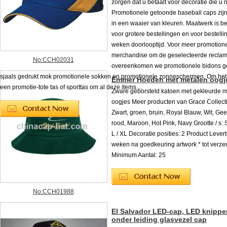
zorgen dat u betaalt voor decoratie die u n
Promotionele getoonde baseball caps zijn
in een waaier van kleuren. Maatwerk is b
voor grotere bestellingen en voor bestell
weken doorlooptijd. Voor meer promotion
merchandise om de geselecteerde reclam
No:CCH02031
overeenkomen we promotionele bidons 
sjaals gedrukt mok promotionele sokken en promotionele zonneschermen. Om het
Emmer Hoeden met metalen oogj
een promotie-tote tas of sporttas om al deze items ...
Zware geborsteld katoen met gekleurde m
oogjes Meer producten van Grace Collectio
Zwart, groen, bruin, Royal Blauw, Wit, Gee
rood, Maroon, Hot Pink, Navy Grootte / s: S
L / XL Decoratie posities: 2 Product Leverti
weken na goedkeuring artwork * tot verze
Minimum Aantal: 25
No:CCH01988
El Salvador LED-cap, LED knipper
onder leiding glasvezel cap