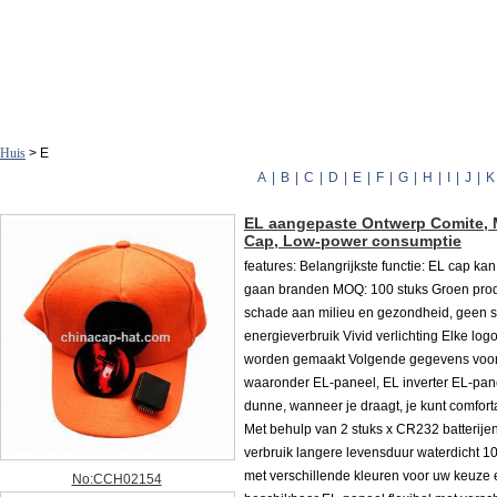
Huis
> E
A
|
B
|
C
|
D
|
E
|
F
|
G
|
H
|
I
|
J
|
K
EL aangepaste Ontwerp Comite, 
Cap, Low-power consumptie
features: Belangrijkste functie: EL cap ka
gaan branden MOQ: 100 stuks Groen prod
schade aan milieu en gezondheid, geen s
energieverbruik Vivid verlichting Elke log
worden gemaakt Volgende gegevens voor
waaronder EL-paneel, EL inverter EL-pan
dunne, wanneer je draagt​​, je kunt comfor
Met behulp van 2 stuks x CR232 batterijen
verbruik langere levensduur waterdicht 
met verschillende kleuren voor uw keuze en
No:CCH02154