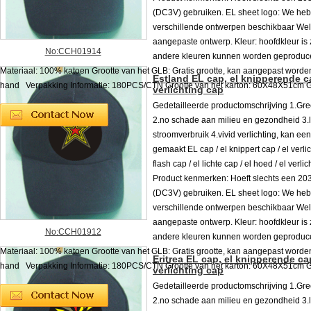
(DC3V) gebruiken. EL sheet logo: We he
verschillende ontwerpen beschikbaar We
aangepaste ontwerp. Kleur: hoofdkleur is z
No:CCH01914
andere kleuren kunnen worden geproduc
Materiaal: 100% katoen Grootte van het GLB: Gratis grootte, kan aangepast worde
Estland EL cap, el knipperende ca
hand Verpakking Informatie: 180PCS/CTN Grootte van het karton: 60X48X51cm G. 
verlichting cap
Gedetailleerde productomschrijving 1.Gre
2.no schade aan milieu en gezondheid 3.
stroomverbruik 4.vivid verlichting, kan e
gemaakt EL cap / el knippert cap / el verlic
flash cap / el lichte cap / el hoed / el verli
Product kenmerken: Hoeft slechts een 2032
(DC3V) gebruiken. EL sheet logo: We he
verschillende ontwerpen beschikbaar We
aangepaste ontwerp. Kleur: hoofdkleur is z
No:CCH01912
andere kleuren kunnen worden geproduc
Materiaal: 100% katoen Grootte van het GLB: Gratis grootte, kan aangepast worde
Eritrea EL cap, el knipperende cap
hand Verpakking Informatie: 180PCS/CTN Grootte van het karton: 60X48X51cm G. 
verlichting cap
Gedetailleerde productomschrijving 1.Gre
2.no schade aan milieu en gezondheid 3.