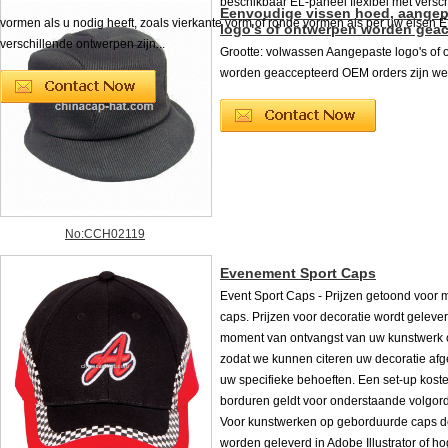
beschikbaar EL-paneel flexibel met versc
Eenvoudige vissen hoed, aangep
vormen als u nodig heeft, zoals vierkante vorm of ronde vormen als per uw eisen 
logo's of ontwerpen worden gea
verschillende ontwerpen zijn...
Grootte: volwassen Aangepaste logo's of
worden geaccepteerd OEM orders zijn w
No:CCH02119
Evenement Sport Caps
Event Sport Caps - Prijzen getoond voor 
caps. Prijzen voor decoratie wordt geleve
moment van ontvangst van uw kunstwerk o
zodat we kunnen citeren uw decoratie af
uw specifieke behoeften. Een set-up kost
borduren geldt voor onderstaande volgord
Voor kunstwerken op geborduurde caps d
worden geleverd in Adobe Illustrator of ho