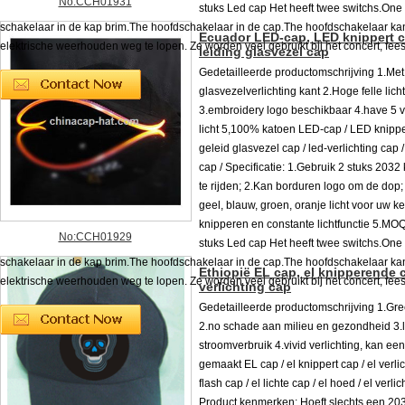
No:CCH01931
stuks Led cap Het heeft twee switchs.One
schakelaar in de kap brim.The hoofdschakelaar in de cap.The hoofdschakelaar ka
Ecuador LED-cap, LED knippert c
elektrische weerhouden weg te lopen. Ze worden veel gebruikt bij het concert, feest
leiding glasvezel cap
Gedetailleerde productomschrijving 1.Met
glasvezelverlichting kant 2.Hoge felle lich
3.embroidery logo beschikbaar 4.have 5 v
licht 5,100% katoen LED-cap / LED knippe
geleid glasvezel cap / led-verlichting cap 
cap / Specificatie: 1.Gebruik 2 stuks 203
te rijden; 2.Kan borduren logo om de dop;
geel, blauw, groen, oranje licht voor uw k
knipperen en constante lichtfunctie 5.MO
No:CCH01929
stuks Led cap Het heeft twee switchs.One
schakelaar in de kap brim.The hoofdschakelaar in de cap.The hoofdschakelaar ka
Ethiopië EL cap, el knipperende c
elektrische weerhouden weg te lopen. Ze worden veel gebruikt bij het concert, feest
verlichting cap
Gedetailleerde productomschrijving 1.Gre
2.no schade aan milieu en gezondheid 3.
stroomverbruik 4.vivid verlichting, kan e
gemaakt EL cap / el knippert cap / el verlic
flash cap / el lichte cap / el hoed / el verli
Product kenmerken: Hoeft slechts een 2032