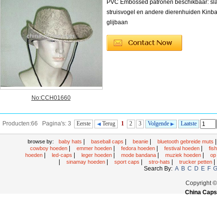
PVC Embossed patronen beschikbaar: sl
struisvogel en andere dierenhuiden Kinb
glijbaan
No:CCH01660
Producten:66 Pagina's: 3
Eerste
Terug
1
2
3
Volgende
Laatste
|
|
|
browse by:
baby hats
baseball caps
beanie
bluetooth gebreide muts
|
|
|
|
cowboy hoeden
emmer hoeden
fedora hoeden
festival hoeden
fis
|
|
|
|
|
hoeden
led-caps
leger hoeden
mode bandana
muziek hoeden
op
|
|
|
|
|
sinamay hoeden
sport caps
stro-hats
trucker petten
Search By:
A
B
C
D
E
F
Copyright 
China Caps