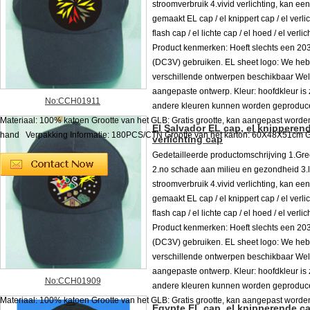
stroomverbruik 4.vivid verlichting, kan e
gemaakt EL cap / el knippert cap / el verlic
flash cap / el lichte cap / el hoed / el verli
Product kenmerken: Hoeft slechts een 2032
(DC3V) gebruiken. EL sheet logo: We he
verschillende ontwerpen beschikbaar We
aangepaste ontwerp. Kleur: hoofdkleur is z
No:CCH01911
andere kleuren kunnen worden geproduc
Materiaal: 100% katoen Grootte van het GLB: Gratis grootte, kan aangepast worde
El Salvador EL cap, el knipperend
hand Verpakking Informatie: 180PCS/CTN Grootte van het karton: 60X48X51cm G. 
verlichting cap
Gedetailleerde productomschrijving 1.Gre
2.no schade aan milieu en gezondheid 3.
stroomverbruik 4.vivid verlichting, kan e
gemaakt EL cap / el knippert cap / el verlic
flash cap / el lichte cap / el hoed / el verli
Product kenmerken: Hoeft slechts een 2032
(DC3V) gebruiken. EL sheet logo: We he
verschillende ontwerpen beschikbaar We
aangepaste ontwerp. Kleur: hoofdkleur is z
No:CCH01909
andere kleuren kunnen worden geproduc
Materiaal: 100% katoen Grootte van het GLB: Gratis grootte, kan aangepast worde
Egypte EL cap, el knipperende ca