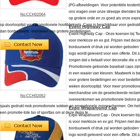
jPG-afbeeldingen. Voor potentiële koste
ons vragen over onze streepje diensten b
No:CCH02064
op grotere orde en zo goed als onze expr
op doorlooptijd voor promotionele hoofddeksels. Caps is beschikbaar voor gedruk
Event Highway Cap
dan borduurwerk. Voordelen van grotere bestellingen...
Event Highway Cap - Onze koersen bij Te
voor merkloze en ex gst. Prijzen met decor
borduurwerk of druk zal worden geboden
logo wordt geleverd voor een offerte. Dit z
zorgen dat u betaalt voor decoratie die u n
Promotionele getoonde baseball caps zijn
in een waaier van kleuren. Maatwerk is b
voor grotere bestellingen en voor bestell
weken doorlooptijd. Voor meer promotion
merchandise om de geselecteerde reclam
No:CCH02062
overeenkomen we promotionele bidons 
sjaals gedrukt mok promotionele sokken en promotionele zonneschermen. Om het
Expo Wraparound Cap
een promotie-tote tas of sporttas om al deze items te...
Expo Wraparound Cap - Onze koersen bi
is voor merkloze en ex gst. Prijzen met de
borduurwerk of druk zal worden geboden
logo wordt geleverd voor een offerte. Dit z