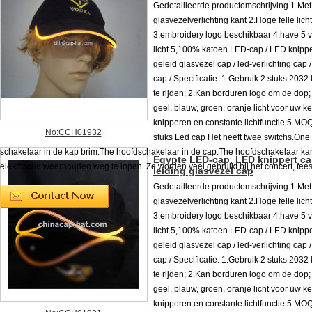
Gedetailleerde productomschrijving 1.Met
glasvezelverlichting kant 2.Hoge felle lich
3.embroidery logo beschikbaar 4.have 5 v
licht 5,100% katoen LED-cap / LED knippe
geleid glasvezel cap / led-verlichting cap 
cap / Specificatie: 1.Gebruik 2 stuks 203
te rijden; 2.Kan borduren logo om de dop;
geel, blauw, groen, oranje licht voor uw k
knipperen en constante lichtfunctie 5.MO
No:CCH01932
stuks Led cap Het heeft twee switchs.One
schakelaar in de kap brim.The hoofdschakelaar in de cap.The hoofdschakelaar ka
Egypte LED-cap, LED knippert ca
elektrische weerhouden weg te lopen. Ze worden veel gebruikt bij het concert, feest
leiding glasvezel cap
Gedetailleerde productomschrijving 1.Met
glasvezelverlichting kant 2.Hoge felle lich
3.embroidery logo beschikbaar 4.have 5 v
licht 5,100% katoen LED-cap / LED knippe
geleid glasvezel cap / led-verlichting cap 
cap / Specificatie: 1.Gebruik 2 stuks 203
te rijden; 2.Kan borduren logo om de dop;
geel, blauw, groen, oranje licht voor uw k
knipperen en constante lichtfunctie 5.MO